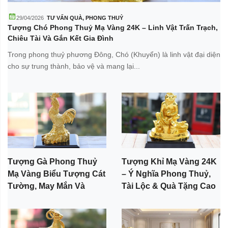
29/04/2026
TƯ VẤN QUÀ
,
PHONG THUỶ
Tượng Chó Phong Thuỷ Mạ Vàng 24K – Linh Vật Trấn Trạch,
Chiêu Tài Và Gắn Kết Gia Đình
Trong phong thuỷ phương Đông, Chó (Khuyển) là linh vật đại diện
cho sự trung thành, bảo vệ và mang lại...
Tượng Gà Phong Thuỷ
Tượng Khỉ Mạ Vàng 24K
Mạ Vàng Biểu Tượng Cát
– Ý Nghĩa Phong Thuỷ,
Tường, May Mắn Và
Tài Lộc & Quà Tặng Cao
Thành Công
Cấp