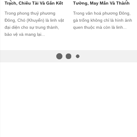
Trạch, Chiêu Tài Và Gắn Kết
Tường, May Mắn Và Thành
Gia Đình
Công
Trong phong thuỷ phương
Trong văn hoá phương Đông,
Đông, Chó (Khuyển) là linh vật
gà trống không chỉ là hình ảnh
đại diện cho sự trung thành,
quen thuộc mà còn là linh...
bảo vệ và mang lại...
: Số 133 Thái Hà, Phố Thái Hà, Thành phố Hà Nội, Việt Nam
Hotline: 0903661954
Email: congtyquavang@gmail.com
Theo dõi chúng tôi tại: