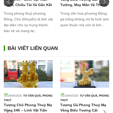
Trạch, Chiêu Tài Và Gắn Kết
Tường, May Mắn Và Thành
Gia Đình
Công
Trong phong thuỷ phương
Trong văn hoá phương Đông,
Đông, Chó (Khuyển) là linh vật
gà trống không chỉ là hình ảnh
đại diện cho sự trung thành,
quen thuộc mà còn là linh...
bảo vệ và mang lại...
BÀI VIẾT LIÊN QUAN
29/04/2026
TƯ VẤN QUÀ
,
PHONG
18/04/2026
TƯ VẤN QUÀ
,
PHONG
THUỶ
THUỶ
Tượng Chó Phong Thuỷ Mạ
Tượng Gà Phong Thuỷ Mạ
Vàng 24K – Linh Vật Trấn
Vàng Biểu Tượng Cát