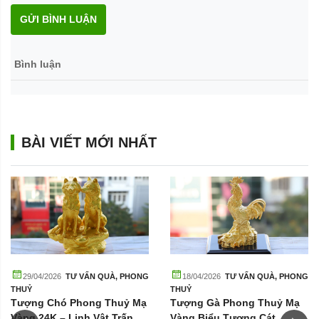
GỬI BÌNH LUẬN
Bình luận
BÀI VIẾT MỚI NHẤT
29/04/2026
TƯ VẤN QUÀ
,
PHONG
18/04/2026
TƯ VẤN QUÀ
,
PHONG
THUỶ
THUỶ
Tượng Chó Phong Thuỷ Mạ
Tượng Gà Phong Thuỷ Mạ
Vàng 24K – Linh Vật Trấn
Vàng Biểu Tượng Cát