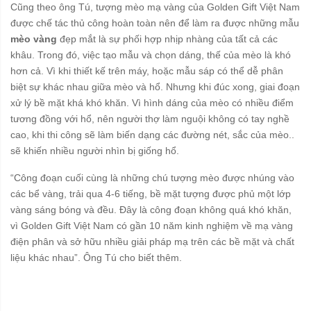
Cũng theo ông Tú, tượng mèo mạ vàng của Golden Gift Việt Nam
được chế tác thủ công hoàn toàn nên để làm ra được những mẫu
mèo vàng
đẹp mắt là sự phối hợp nhịp nhàng của tất cả các
khâu. Trong đó, việc tạo mẫu và chọn dáng, thế của mèo là khó
hơn cả. Vì khi thiết kế trên máy, hoặc mẫu sáp có thể dễ phân
biệt sự khác nhau giữa mèo và hổ. Nhưng khi đúc xong, giai đoạn
xử lý bề mặt khá khó khăn. Vì hình dáng của mèo có nhiều điểm
tương đồng với hổ, nên người thợ làm nguội không có tay nghề
cao, khi thi công sẽ làm biến dạng các đường nét, sắc của mèo..
sẽ khiến nhiều người nhìn bị giống hổ.
“Công đoạn cuối cùng là những chú tượng mèo được nhúng vào
các bể vàng, trải qua 4-6 tiếng, bề mặt tượng được phủ một lớp
vàng sáng bóng và đều. Đây là công đoạn không quá khó khăn,
vì Golden Gift Việt Nam có gần 10 năm kinh nghiệm về mạ vàng
điện phân và sở hữu nhiều giải pháp mạ trên các bề mặt và chất
liệu khác nhau”. Ông Tú cho biết thêm.