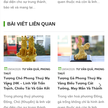
đại diện cho sự trung thành,
quen thuộc mà còn là linh...
bảo vệ và mang lại...
BÀI VIẾT LIÊN QUAN
29/04/2026
TƯ VẤN QUÀ
,
PHONG
18/04/2026
TƯ VẤN QUÀ
,
PHONG
THUỶ
THUỶ
Tượng Chó Phong Thuỷ Mạ
Tượng Gà Phong Thuỷ Mạ
Vàng 24K – Linh Vật Trấn
Vàng Biểu Tượng Cát
Trạch, Chiêu Tài Và Gắn Kết
Tường, May Mắn Và Thành
Gia Đình
Công
Trong phong thuỷ phương
Trong văn hoá phương Đông,
Đông, Chó (Khuyển) là linh vật
gà trống không chỉ là hình ảnh
đại diện cho sự trung thành,
quen thuộc mà còn là linh...