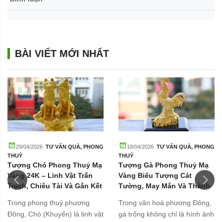
BÀI VIẾT MỚI NHẤT
29/04/2026
TƯ VẤN QUÀ
,
PHONG
18/04/2026
TƯ VẤN QUÀ
,
PHONG
THUỶ
THUỶ
Tượng Chó Phong Thuỷ Mạ
Tượng Gà Phong Thuỷ Mạ
Vàng 24K – Linh Vật Trấn
Vàng Biểu Tượng Cát
Trạch, Chiêu Tài Và Gắn Kết
Tường, May Mắn Và Thành
Gia Đình
Công
Trong phong thuỷ phương
Trong văn hoá phương Đông,
Đông, Chó (Khuyển) là linh vật
gà trống không chỉ là hình ảnh