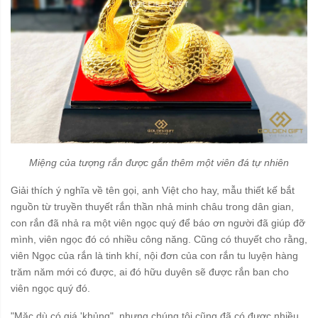
Miệng của tượng rắn được gắn thêm một viên đá tự nhiên
Giải thích ý nghĩa về tên gọi, anh Việt cho hay, mẫu thiết kế bắt
nguồn từ truyền thuyết rắn thần nhả minh châu trong dân gian,
con rắn đã nhả ra một viên ngọc quý để báo ơn người đã giúp đỡ
mình, viên ngọc đó có nhiều công năng. Cũng có thuyết cho rằng,
viên Ngọc của rắn là tinh khí, nội đơn của con rắn tu luyện hàng
trăm năm mới có được, ai đó hữu duyên sẽ được rắn ban cho
viên ngọc quý đó.
"Mặc dù có giá 'khủng", nhưng chúng tôi cũng đã có được nhiều