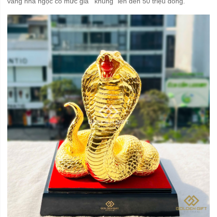
vàng nhả ngọc có mức giá "'khủng" lên đến 50 triệu đồng.