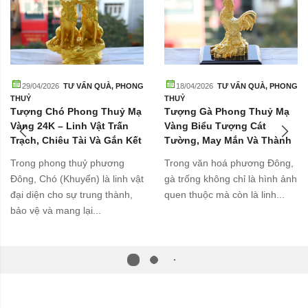
29/04/2026
TƯ VẤN QUÀ
,
PHONG
18/04/2026
TƯ VẤN QUÀ
,
PHONG
THUỶ
THUỶ
Tượng Chó Phong Thuỷ Mạ
Tượng Gà Phong Thuỷ Mạ
Vàng 24K – Linh Vật Trấn
Vàng Biểu Tượng Cát
Trạch, Chiêu Tài Và Gắn Kết
Tường, May Mắn Và Thành
Gia Đình
Công
Trong phong thuỷ phương
Trong văn hoá phương Đông,
Đông, Chó (Khuyển) là linh vật
gà trống không chỉ là hình ảnh
đại diện cho sự trung thành,
quen thuộc mà còn là linh...
bảo vệ và mang lại...
: Số 133 Thái Hà, Phố Thái Hà, Thành phố Hà Nội, Việt Nam