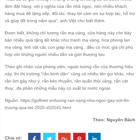
đơn đặt hàng, với ý nghĩa của rắn nhả ngọc, nên nhiều khách
hàng mua để tặng sếp, đối tác..thay lời cảm ơn sự hợp tác, hỗ trợ
và giúp đỡ trong năm qua", anh Việt cho biết thêm.
Được biết, không chỉ tượng rắn mạ vàng, cửa hàng này còn bày
bán nhiều quà tặng tết khác như tranh mạ vàng, hoa phong lan
mạ vàng, linh vật các con giáp mạ vàng...đều có mức giá chỉ phù
hợp với những người nhiều tiền và giới thượng lưu.
Theo ghi nhận của phóng viên, ngoài tượng rắn của thương hiệu
này, thì thị trường "rắn bình dân" cũng có nhiều tên gọi khác, như
rắn ôm gậy như ý, rắn kéo thuyền, rắn quấn thỏi vàng, rắn cát
thuy...đa phần những mẫu này có xuất từ nước ngoài.
Nguồn: https://golfviet.vn/tuong-ran-vang-nha-ngoc-gay-sot-thi-
truong-qua-tet-2025-d10141.html
Theo: Nguyên Bách
Chia sẻ: