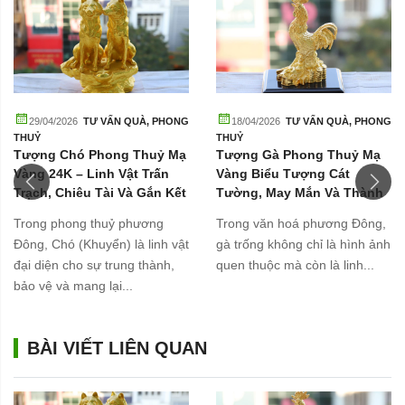
29/04/2026
TƯ VẤN QUÀ
,
PHONG
18/04/2026
TƯ VẤN QUÀ
,
PHONG
THUỶ
THUỶ
Tượng Chó Phong Thuỷ Mạ
Tượng Gà Phong Thuỷ Mạ
Vàng 24K – Linh Vật Trấn
Vàng Biểu Tượng Cát
Trạch, Chiêu Tài Và Gắn Kết
Tường, May Mắn Và Thành
Gia Đình
Công
Trong phong thuỷ phương
Trong văn hoá phương Đông,
Đông, Chó (Khuyển) là linh vật
gà trống không chỉ là hình ảnh
đại diện cho sự trung thành,
quen thuộc mà còn là linh...
bảo vệ và mang lại...
BÀI VIẾT LIÊN QUAN