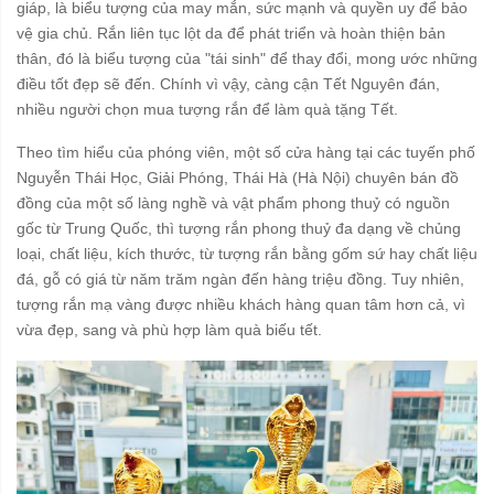
giáp, là biểu tượng của may mắn, sức mạnh và quyền uy để bảo
vệ gia chủ. Rắn liên tục lột da để phát triển và hoàn thiện bản
thân, đó là biểu tượng của "tái sinh" để thay đổi, mong ước những
điều tốt đẹp sẽ đến. Chính vì vậy, càng cận Tết Nguyên đán,
nhiều người chọn mua tượng rắn để làm quà tặng Tết.
Theo tìm hiểu của phóng viên, một số cửa hàng tại các tuyến phố
Nguyễn Thái Học, Giải Phóng, Thái Hà (Hà Nội) chuyên bán đồ
đồng của một số làng nghề và vật phẩm phong thuỷ có nguồn
gốc từ Trung Quốc, thì tượng rắn phong thuỷ đa dạng về chủng
loại, chất liệu, kích thước, từ tượng rắn bằng gốm sứ hay chất liệu
đá, gỗ có giá từ năm trăm ngàn đến hàng triệu đồng. Tuy nhiên,
tượng rắn mạ vàng được nhiều khách hàng quan tâm hơn cả, vì
vừa đẹp, sang và phù hợp làm quà biếu tết.