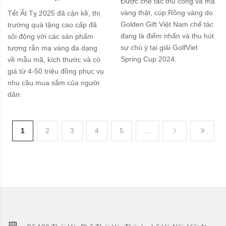
Được chế tác thủ công và mạ
vàng thật, cúp Rồng vàng do
Tết Ất Tỵ 2025 đã cận kề, thị
Golden Gift Việt Nam chế tác
trường quà tặng cao cấp đã
đang là điểm nhấn và thu hút
sôi động với các sản phẩm
sự chú ý tại giải GolfViet
tượng rắn mạ vàng đa dạng
Spring Cup 2024.
về mẫu mã, kích thước và có
giá từ 4-50 triệu đồng phục vụ
nhu cầu mua sắm của người
dân.
1
2
3
4
5
...