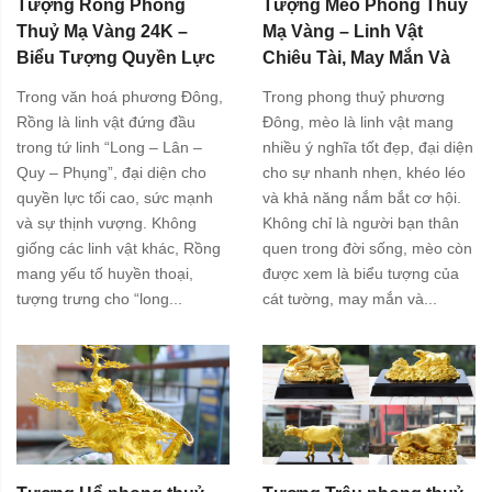
Tượng Rồng Phong
Tượng Mèo Phong Thuỷ
Thuỷ Mạ Vàng 24K –
Mạ Vàng – Linh Vật
Biểu Tượng Quyền Lực
Chiêu Tài, May Mắn Và
Và Thịnh Vượng
Bình An
Trong văn hoá phương Đông,
Trong phong thuỷ phương
Rồng là linh vật đứng đầu
Đông, mèo là linh vật mang
trong tứ linh “Long – Lân –
nhiều ý nghĩa tốt đẹp, đại diện
Quy – Phụng”, đại diện cho
cho sự nhanh nhẹn, khéo léo
quyền lực tối cao, sức mạnh
và khả năng nắm bắt cơ hội.
và sự thịnh vượng. Không
Không chỉ là người bạn thân
giống các linh vật khác, Rồng
quen trong đời sống, mèo còn
mang yếu tố huyền thoại,
được xem là biểu tượng của
tượng trưng cho “long...
cát tường, may mắn và...