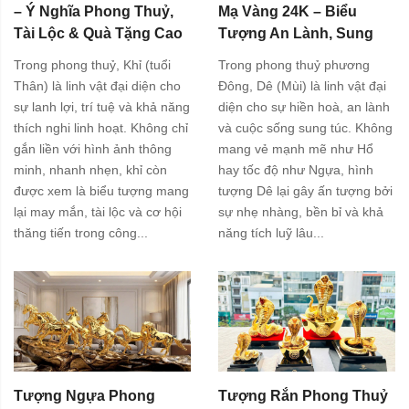
– Ý Nghĩa Phong Thuỷ,
Mạ Vàng 24K – Biểu
Tài Lộc & Quà Tặng Cao
Tượng An Lành, Sung
Cấp
Túc Và Phú Quý
Trong phong thuỷ, Khỉ (tuổi
Trong phong thuỷ phương
Thân) là linh vật đại diện cho
Đông, Dê (Mùi) là linh vật đại
sự lanh lợi, trí tuệ và khả năng
diện cho sự hiền hoà, an lành
thích nghi linh hoạt. Không chỉ
và cuộc sống sung túc. Không
gắn liền với hình ảnh thông
mang vẻ mạnh mẽ như Hổ
minh, nhanh nhẹn, khỉ còn
hay tốc độ như Ngựa, hình
được xem là biểu tượng mang
tượng Dê lại gây ấn tượng bởi
lại may mắn, tài lộc và cơ hội
sự nhẹ nhàng, bền bỉ và khả
thăng tiến trong công...
năng tích luỹ lâu...
Tượng Ngựa Phong
Tượng Rắn Phong Thuỷ