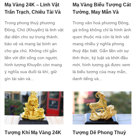
Mạ Vàng 24K – Linh Vật
Mạ Vàng Biểu Tượng Cát
Trấn Trạch, Chiêu Tài Và
Tường, May Mắn Và
Gắn Kết Gia Đình
Thành Công
Trong phong thuỷ phương
Trong văn hoá phương Đông,
Đông, Chó (Khuyển) là linh vật
gà trống không chỉ là hình ảnh
đại diện cho sự trung thành,
quen thuộc mà còn là linh vật
bảo vệ và mang lại bình an
mang nhiều ý nghĩa phong
cho gia chủ. Không chỉ gắn
thuỷ đặc biệt. Gắn liền với sự
liền với đời sống con người,
tỉnh thức, kỷ luật và khởi đầu
hình tượng Khuyển còn mang
mới, hình tượng gà được xem
ý nghĩa xua đuổi tà khí, giữ
là biểu tượng của may mắn,
gìn tài sản và...
danh tiếng và...
Tượng Khỉ Mạ Vàng 24K
Tượng Dê Phong Thuỷ