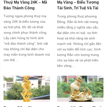
Thuỷ Mạ Vàng 24K – Mã
Mạ Vàng – Biểu Tượng
Đáo Thành Công
Tái Sinh, Trí Tuệ Và Tài
Lộc
Tượng ngựa phong thuỷ mạ
Trong phong thuỷ phương
vàng 24K là biểu tượng của
Đông, Rắn là linh vật mang
sự bứt phá, tốc độ và khát
nhiều tầng ý nghĩa sâu sắc,
vọng chinh phục thành công.
đại diện cho trí tuệ, sự linh
Lấy cảm hứng từ hình ảnh
hoạt và khả năng tái sinh
“mã đáo thành công”, linh vật
mạnh mẽ. Không chỉ gắn liền
này không chỉ đại diện cho
với sự biến đổi tích cực, hình
may mắn trong kinh doanh mà
tượng Rắn còn tượng trưng
còn thể...
cho sự bảo vệ và phát triển
bền vững....