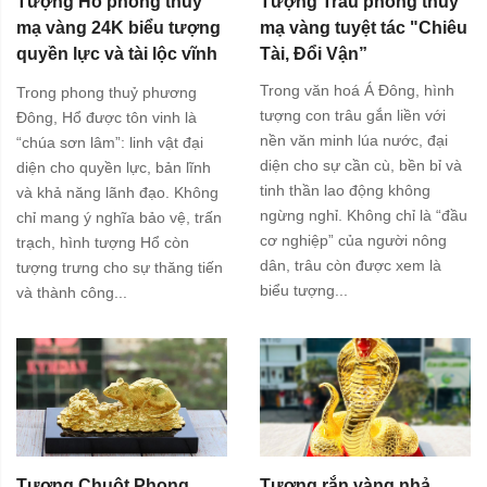
Tượng Hổ phong thuỷ
Tượng Trâu phong thuỷ
mạ vàng 24K biểu tượng
mạ vàng tuyệt tác "Chiêu
quyền lực và tài lộc vĩnh
Tài, Đổi Vận”
cửu
Trong văn hoá Á Đông, hình
Trong phong thuỷ phương
tượng con trâu gắn liền với
Đông, Hổ được tôn vinh là
nền văn minh lúa nước, đại
“chúa sơn lâm”: linh vật đại
diện cho sự cần cù, bền bỉ và
diện cho quyền lực, bản lĩnh
tinh thần lao động không
và khả năng lãnh đạo. Không
ngừng nghỉ. Không chỉ là “đầu
chỉ mang ý nghĩa bảo vệ, trấn
cơ nghiệp” của người nông
trạch, hình tượng Hổ còn
dân, trâu còn được xem là
tượng trưng cho sự thăng tiến
biểu tượng...
và thành công...
Tượng Chuột Phong
Tượng rắn vàng nhả