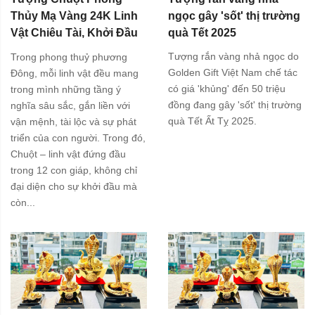
Thủy Mạ Vàng 24K Linh
ngọc gây 'sốt' thị trường
Vật Chiêu Tài, Khởi Đầu
quà Tết 2025
Hanh Thông
Tượng rắn vàng nhả ngọc do
Trong phong thuỷ phương
Golden Gift Việt Nam chế tác
Đông, mỗi linh vật đều mang
có giá 'khủng' đến 50 triệu
trong mình những tầng ý
đồng đang gây 'sốt' thị trường
nghĩa sâu sắc, gắn liền với
quà Tết Ất Tỵ 2025.
vận mệnh, tài lộc và sự phát
triển của con người. Trong đó,
Chuột – linh vật đứng đầu
trong 12 con giáp, không chỉ
đại diện cho sự khởi đầu mà
còn...