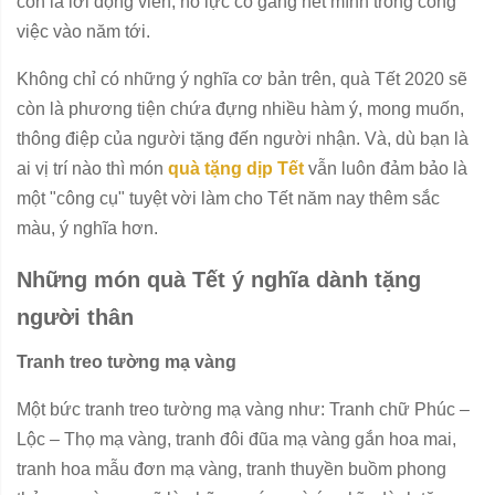
còn là lời động viên, nỗ lực cố gắng hết mình trong công
việc vào năm tới.
Không chỉ có những ý nghĩa cơ bản trên, quà Tết 2020 sẽ
còn là phương tiện chứa đựng nhiều hàm ý, mong muốn,
thông điệp của người tặng đến người nhận. Và, dù bạn là
ai vị trí nào thì món
quà tặng dịp Tết
vẫn luôn đảm bảo là
một "công cụ" tuyệt vời làm cho Tết năm nay thêm sắc
màu, ý nghĩa hơn.
Những món quà Tết ý nghĩa dành tặng
người thân
Tranh treo tường mạ vàng
Một bức tranh treo tường mạ vàng như: Tranh chữ Phúc –
Lộc – Thọ mạ vàng, tranh đôi đũa mạ vàng gắn hoa mai,
tranh hoa mẫu đơn mạ vàng, tranh thuyền buồm phong