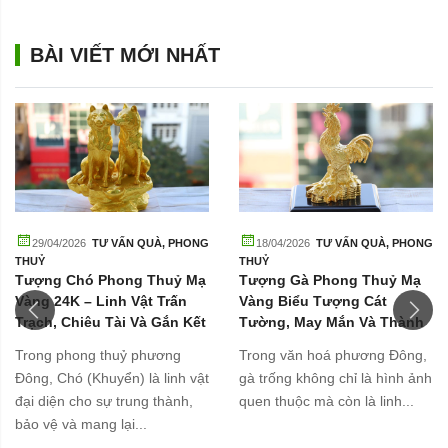
BÀI VIẾT MỚI NHẤT
29/04/2026
TƯ VẤN QUÀ
,
PHONG
18/04/2026
TƯ VẤN QUÀ
,
PHONG
THUỶ
THUỶ
Tượng Chó Phong Thuỷ Mạ
Tượng Gà Phong Thuỷ Mạ
Vàng 24K – Linh Vật Trấn
Vàng Biểu Tượng Cát
Trạch, Chiêu Tài Và Gắn Kết
Tường, May Mắn Và Thành
Gia Đình
Công
Trong phong thuỷ phương
Trong văn hoá phương Đông,
Đông, Chó (Khuyển) là linh vật
gà trống không chỉ là hình ảnh
đại diện cho sự trung thành,
quen thuộc mà còn là linh...
bảo vệ và mang lại...