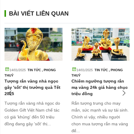
BÀI VIẾT LIÊN QUAN
14/01/2025
TIN TỨC
,
PHONG
14/01/2025
TIN TỨC
,
PHONG
THUỶ
THUỶ
Tượng rắn vàng nhả ngọc
Chiêm ngưỡng tượng rắn
gây 'sốt' thị trường quà Tết
mạ vàng 24k giá hàng chục
2025
triệu đồng
Tượng rắn vàng nhả ngọc do
Rắn tượng trưng cho may
Golden Gift Việt Nam chế tác
mắn, sức mạnh và sự tái sinh.
có giá 'khủng' đến 50 triệu
Chính vì vậy, nhiều người
đồng đang gây 'sốt' thị...
chọn mua tượng rắn mạ vàng
để...