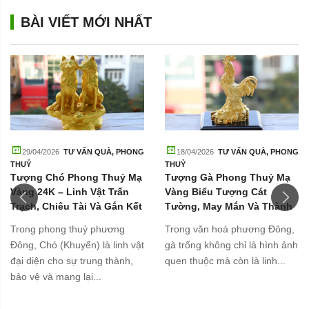
BÀI VIẾT MỚI NHẤT
29/04/2026
TƯ VẤN QUÀ
,
PHONG
18/04/2026
TƯ VẤN QUÀ
,
PHONG
THUỶ
THUỶ
Tượng Chó Phong Thuỷ Mạ
Tượng Gà Phong Thuỷ Mạ
Vàng 24K – Linh Vật Trấn
Vàng Biểu Tượng Cát
Trạch, Chiêu Tài Và Gắn Kết
Tường, May Mắn Và Thành
Gia Đình
Công
Trong phong thuỷ phương
Trong văn hoá phương Đông,
Đông, Chó (Khuyển) là linh vật
gà trống không chỉ là hình ảnh
đại diện cho sự trung thành,
quen thuộc mà còn là linh...
bảo vệ và mang lại...