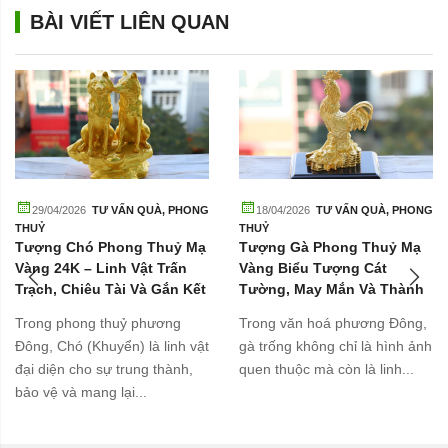
BÀI VIẾT LIÊN QUAN
29/04/2026
TƯ VẤN QUÀ
,
PHONG
18/04/2026
TƯ VẤN QUÀ
,
PHONG
THUỶ
THUỶ
Tượng Chó Phong Thuỷ Mạ
Tượng Gà Phong Thuỷ Mạ
Vàng 24K – Linh Vật Trấn
Vàng Biểu Tượng Cát
Trạch, Chiêu Tài Và Gắn Kết
Tường, May Mắn Và Thành
Gia Đình
Công
Trong phong thuỷ phương
Trong văn hoá phương Đông,
Đông, Chó (Khuyển) là linh vật
gà trống không chỉ là hình ảnh
đại diện cho sự trung thành,
quen thuộc mà còn là linh...
bảo vệ và mang lại...