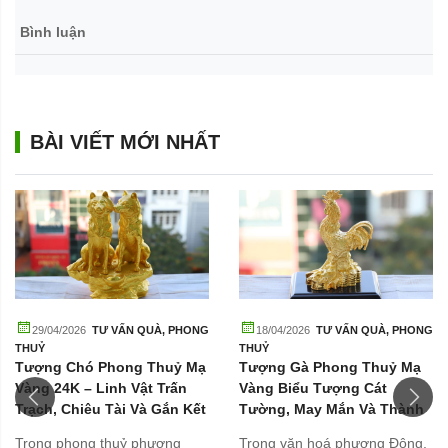
Bình luận
BÀI VIẾT MỚI NHẤT
29/04/2026
TƯ VẤN QUÀ
,
PHONG
18/04/2026
TƯ VẤN QUÀ
,
PHONG
THUỶ
THUỶ
Tượng Chó Phong Thuỷ Mạ
Tượng Gà Phong Thuỷ Mạ
Vàng 24K – Linh Vật Trấn
Vàng Biểu Tượng Cát
Trạch, Chiêu Tài Và Gắn Kết
Tường, May Mắn Và Thành
Gia Đình
Công
Trong phong thuỷ phương
Trong văn hoá phương Đông,