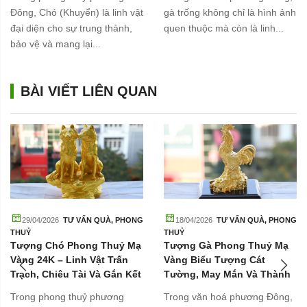
Đông, Chó (Khuyển) là linh vật
gà trống không chỉ là hình ảnh
đại diện cho sự trung thành,
quen thuộc mà còn là linh...
bảo vệ và mang lại...
BÀI VIẾT LIÊN QUAN
29/04/2026
TƯ VẤN QUÀ
,
PHONG
18/04/2026
TƯ VẤN QUÀ
,
PHONG
THUỶ
THUỶ
Tượng Chó Phong Thuỷ Mạ
Tượng Gà Phong Thuỷ Mạ
Vàng 24K – Linh Vật Trấn
Vàng Biểu Tượng Cát
Trạch, Chiêu Tài Và Gắn Kết
Tường, May Mắn Và Thành
Gia Đình
Công
Trong phong thuỷ phương
Trong văn hoá phương Đông,