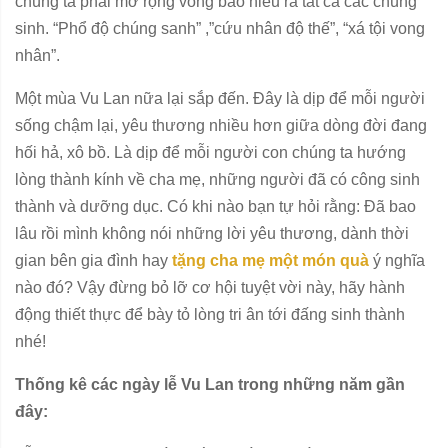
chúng ta phải mở rộng vòng báo hiếu ra tất cả các chúng
sinh. “Phổ độ chúng sanh” ,”cứu nhân độ thế”, “xá tội vong
nhân”.
Một mùa Vu Lan nữa lại sắp đến. Đây là dịp để mỗi người
sống chậm lại, yêu thương nhiều hơn giữa dòng đời đang
hối hả, xô bồ. Là dịp để mỗi người con chúng ta hướng
lòng thành kính về cha mẹ, những người đã có công sinh
thành và dưỡng dục. Có khi nào bạn tự hỏi rằng: Đã bao
lâu rồi mình không nói những lời yêu thương, dành thời
gian bên gia đình hay
tặng cha mẹ một món quà
ý nghĩa
nào đó? Vậy đừng bỏ lỡ cơ hội tuyệt vời này, hãy hành
động thiết thực để bày tỏ lòng tri ân tới đấng sinh thành
nhé!
Thống kê các ngày lễ Vu Lan trong những năm gần
đây: