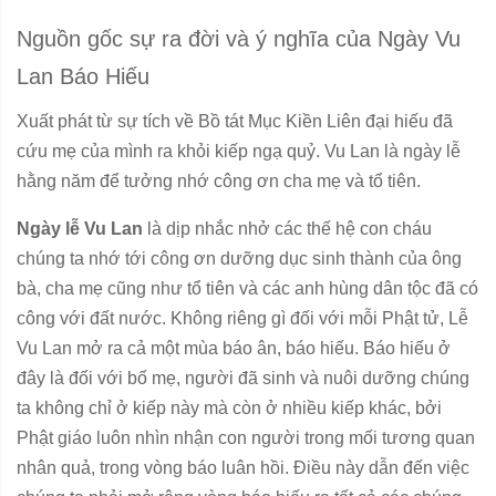
Nguồn gốc sự ra đời và ý nghĩa của Ngày Vu
Lan Báo Hiếu
Xuất phát từ sự tích về Bồ tát Mục Kiền Liên đại hiếu đã
cứu mẹ của mình ra khỏi kiếp ngạ quỷ. Vu Lan là ngày lễ
hằng năm để tưởng nhớ công ơn cha mẹ và tổ tiên.
Ngày lễ Vu Lan
là dịp nhắc nhở các thế hệ con cháu
chúng ta nhớ tới công ơn dưỡng dục sinh thành của ông
bà, cha mẹ cũng như tổ tiên và các anh hùng dân tộc đã có
công với đất nước. Không riêng gì đối với mỗi Phật tử, Lễ
Vu Lan mở ra cả một mùa báo ân, báo hiếu. Báo hiếu ở
đây là đối với bố mẹ, người đã sinh và nuôi dưỡng chúng
ta không chỉ ở kiếp này mà còn ở nhiều kiếp khác, bởi
Phật giáo luôn nhìn nhận con người trong mối tương quan
nhân quả, trong vòng báo luân hồi. Điều này dẫn đến việc