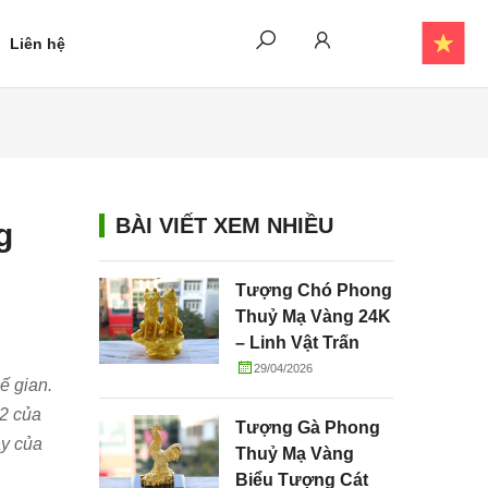
Liên hệ
BÀI VIẾT XEM NHIỀU
g
Tượng Chó Phong
Thuỷ Mạ Vàng 24K
– Linh Vật Trấn
Trạch, Chiêu Tài
29/04/2026
ế gian.
Và Gắn Kết Gia
 2 của
Đình
Tượng Gà Phong
ày của
Thuỷ Mạ Vàng
Biểu Tượng Cát