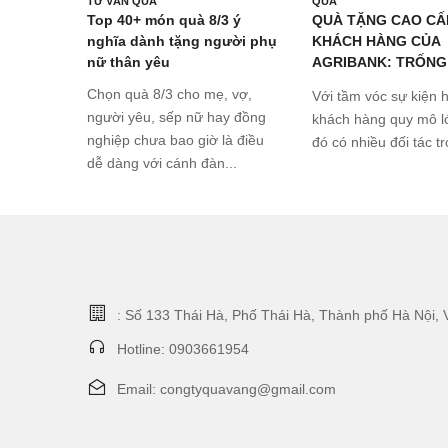
TƯ VẤN QUÀ
QUÀ
Top 40+ món quà 8/3 ý
QUÀ TẶNG CAO CẤ
nghĩa dành tặng người phụ
KHÁCH HÀNG CỦA
nữ thân yêu
AGRIBANK: TRỐNG
MẠ VÀNG 24K
Chọn quà 8/3 cho mẹ, vợ,
Với tầm vóc sự kiện h
người yêu, sếp nữ hay đồng
khách hàng quy mô lớ
nghiệp chưa bao giờ là điều
đó có nhiều đối tác tr
dễ dàng với cánh đàn...
: Số 133 Thái Hà, Phố Thái Hà, Thành phố Hà Nội, 
Hotline: 0903661954
Email: congtyquavang@gmail.com