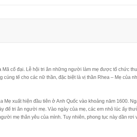
a Mã cổ đại. Lễ hội tri ân những người làm mẹ được tổ chức t
cúng tế cho các nữ thần, đặc biệt là vị thần Rhea – Mẹ của nh
ủa Mẹ xuất hiện đầu tiên ở Anh Quốc vào khoảng năm 1600. Ng
y để tri ân người mẹ. Vào ngày của mẹ, các em nhỏ lúc ấy th
người mẹ thân yêu của mình. Tuy nhiên, phong tục này dần rơi