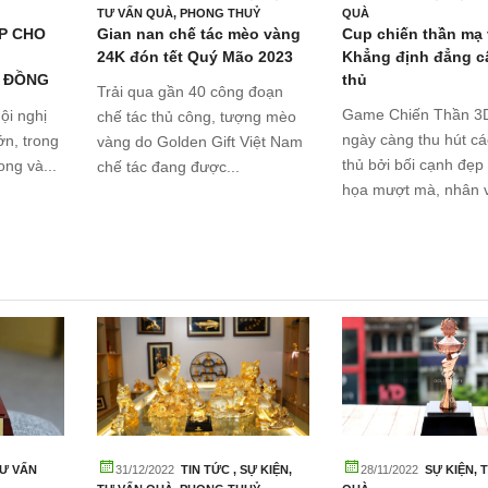
TƯ VẤN QUÀ
,
PHONG THUỶ
QUÀ
P CHO
Gian nan chế tác mèo vàng
Cup chiến thần mạ
24K đón tết Quý Mão 2023
Khẳng định đẳng c
 ĐỒNG
thủ
Trải qua gần 40 công đoạn
Game Chiến Thần 3
ội nghị
chế tác thủ công, tượng mèo
ngày càng thu hút c
n, trong
vàng do Golden Gift Việt Nam
thủ bởi bối cạnh đẹp
ong và...
chế tác đang được...
họa mượt mà, nhân v
Ư VẤN
31/12/2022
TIN TỨC
,
SỰ KIỆN
,
28/11/2022
SỰ KIỆN
,
T