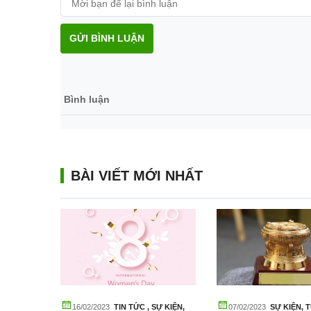
GỬI BÌNH LUẬN
Bình luận
BÀI VIẾT MỚI NHẤT
Ự KIỆN
16/02/2023
TIN TỨC
,
SỰ KIỆN
,
07/02/2023
SỰ KIỆN
,
T