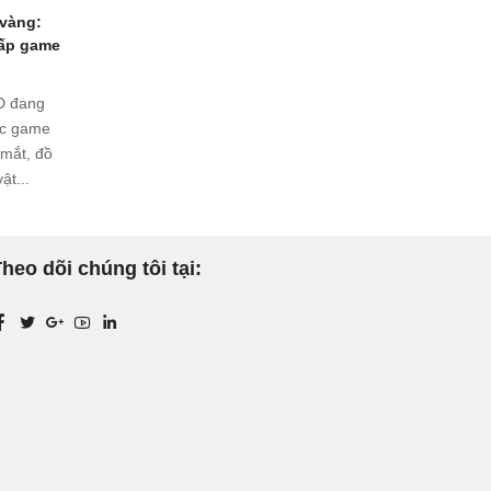
 vàng:
ấp game
D đang
ác game
 mắt, đồ
ật...
heo dõi chúng tôi tại: