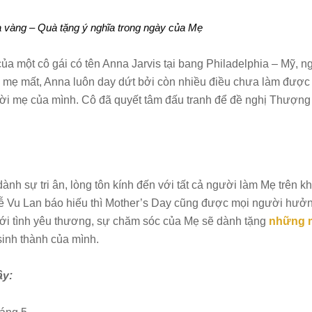
vàng – Quà tặng ý nghĩa trong ngày của Mẹ
ủa một cô gái có tên Anna Jarvis tại bang Philadelphia – Mỹ, n
hi mẹ mất, Anna luôn day dứt bởi còn nhiều điều chưa làm được
ười mẹ của mình. Cô đã quyết tâm đấu tranh để đề nghị Thượng
ành sự tri ân, lòng tôn kính đến với tất cả người làm Mẹ trên k
Lễ Vu Lan báo hiếu thì Mother’s Day cũng được mọi người hưở
ới tình yêu thương, sự chăm sóc của Mẹ sẽ dành tặng
những 
sinh thành của mình.
ây: