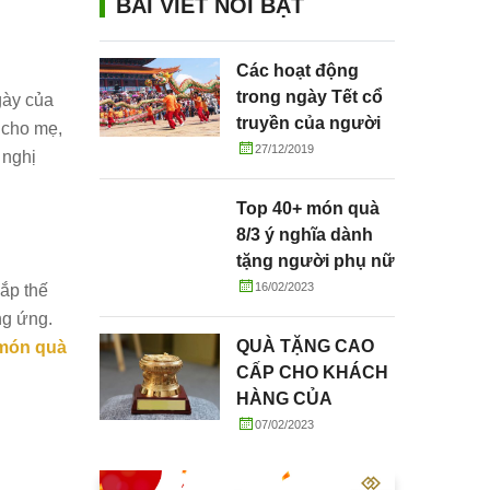
BÀI VIẾT NỔI BẬT
Các hoạt động
trong ngày Tết cổ
gày của
truyền của người
 cho mẹ,
Việt
27/12/2019
 nghị
Top 40+ món quà
8/3 ý nghĩa dành
tặng người phụ nữ
thân yêu
16/02/2023
hắp thế
ng ứng.
QUÀ TẶNG CAO
món quà
CẤP CHO KHÁCH
HÀNG CỦA
AGRIBANK:
07/02/2023
TRỐNG ĐỒNG MẠ
VÀNG 24K