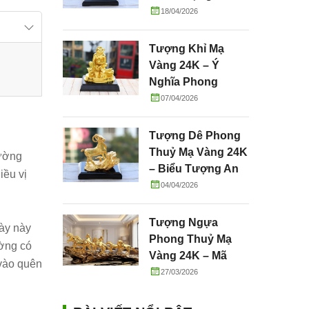
Tường, May Mắn
18/04/2026
Và Thành Công
Tượng Khỉ Mạ
Vàng 24K – Ý
Nghĩa Phong
Thuỷ, Tài Lộc &
07/04/2026
Quà Tặng Cao Cấp
Tượng Dê Phong
Thuỷ Mạ Vàng 24K
hường
– Biểu Tượng An
iều vị
Lành, Sung Túc Và
04/04/2026
Phú Quý
Tượng Ngựa
ày này
Phong Thuỷ Mạ
ường có
Vàng 24K – Mã
 vào quên
Đáo Thành Công
27/03/2026