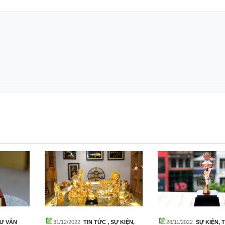
Ư VẤN
31/12/2022
TIN TỨC
,
SỰ KIỆN
,
28/11/2022
SỰ KIỆN
,
T