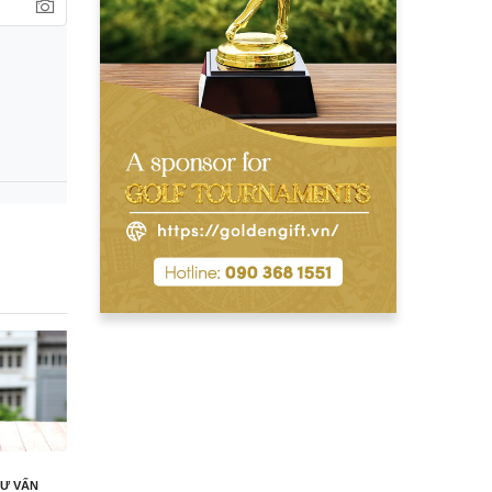
Ư VẤN
24/11/2022
TIN TỨC
,
SỰ KIỆN
16/02/2023
TIN TỨC
,