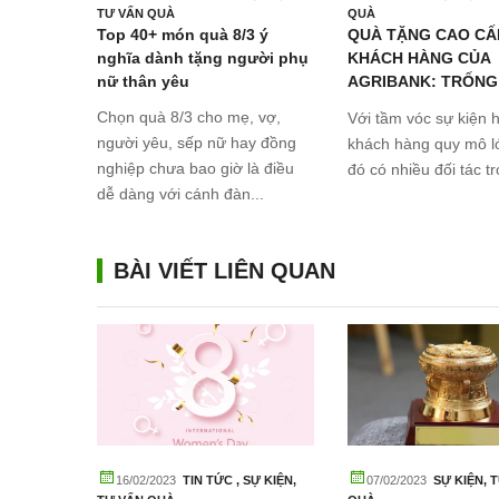
ái Minh
TƯ VẤN QUÀ
QUÀ
Top 40+ món quà 8/3 ý
QUÀ TẶNG CAO CẤ
Quà
nghĩa dành tặng người phụ
KHÁCH HÀNG CỦA
“chất”
nữ thân yêu
AGRIBANK: TRỐNG
game Cửu
MẠ VÀNG 24K
Chọn quà 8/3 cho mẹ, vợ,
Với tầm vóc sự kiện h
iáo được
người yêu, sếp nữ hay đồng
khách hàng quy mô lớ
ng phái
nghiệp chưa bao giờ là điều
đó có nhiều đối tác tr
dễ dàng với cánh đàn...
BÀI VIẾT LIÊN QUAN
16/02/2023
TIN TỨC
,
SỰ KIỆN
,
07/02/2023
SỰ KIỆN
,
T