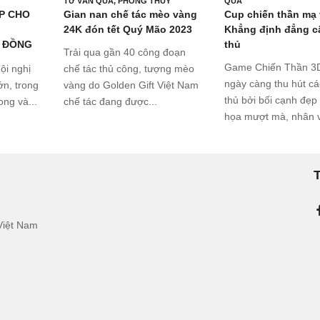
TƯ VẤN QUÀ
,
PHONG THUỶ
QUÀ
P CHO
Gian nan chế tác mèo vàng
Cup chiến thần mạ
24K đón tết Quý Mão 2023
Khẳng định đẳng c
 ĐỒNG
thủ
Trải qua gần 40 công đoạn
Game Chiến Thần 3
ội nghị
chế tác thủ công, tượng mèo
ngày càng thu hút c
n, trong
vàng do Golden Gift Việt Nam
thủ bởi bối cạnh đẹp
ong và...
chế tác đang được...
họa mượt mà, nhân v
T
Việt Nam