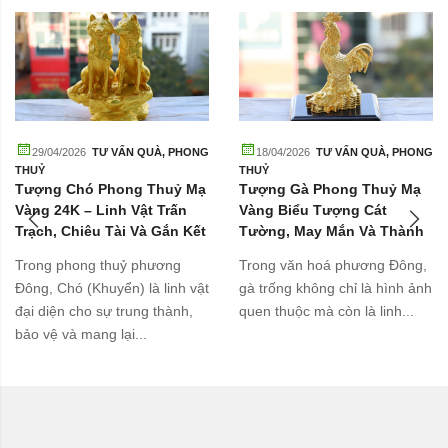
29/04/2026
TƯ VẤN QUÀ
,
PHONG
18/04/2026
TƯ VẤN QUÀ
,
PHONG
THUỶ
THUỶ
Tượng Chó Phong Thuỷ Mạ
Tượng Gà Phong Thuỷ Mạ
Vàng 24K – Linh Vật Trấn
Vàng Biểu Tượng Cát
Trạch, Chiêu Tài Và Gắn Kết
Tường, May Mắn Và Thành
Gia Đình
Công
Trong phong thuỷ phương
Trong văn hoá phương Đông,
Đông, Chó (Khuyển) là linh vật
gà trống không chỉ là hình ảnh
đại diện cho sự trung thành,
quen thuộc mà còn là linh...
bảo vệ và mang lại...