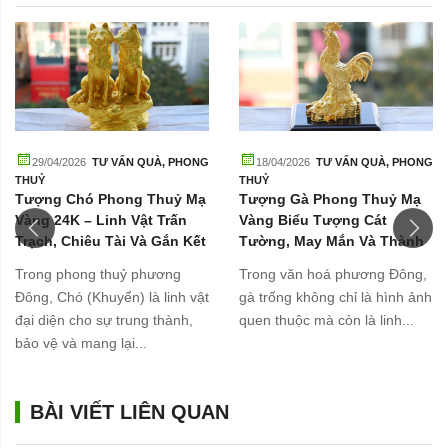
29/04/2026
TƯ VẤN QUÀ
,
PHONG
18/04/2026
TƯ VẤN QUÀ
,
PHONG
THUỶ
THUỶ
Tượng Chó Phong Thuỷ Mạ
Tượng Gà Phong Thuỷ Mạ
Vàng 24K – Linh Vật Trấn
Vàng Biểu Tượng Cát
Trạch, Chiêu Tài Và Gắn Kết
Tường, May Mắn Và Thành
Gia Đình
Công
Trong phong thuỷ phương
Trong văn hoá phương Đông,
Đông, Chó (Khuyển) là linh vật
gà trống không chỉ là hình ảnh
đại diện cho sự trung thành,
quen thuộc mà còn là linh...
bảo vệ và mang lại...
BÀI VIẾT LIÊN QUAN