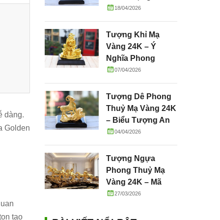
Tường, May Mắn
18/04/2026
Và Thành Công
Tượng Khỉ Mạ
Vàng 24K – Ý
Nghĩa Phong
Thuỷ, Tài Lộc &
07/04/2026
Quà Tặng Cao Cấp
Tượng Dê Phong
Thuỷ Mạ Vàng 24K
ễ dàng.
– Biểu Tượng An
ủa Golden
Lành, Sung Túc Và
04/04/2026
Phú Quý
Tượng Ngựa
Phong Thuỷ Mạ
Vàng 24K – Mã
Đáo Thành Công
27/03/2026
quan
ton tạo