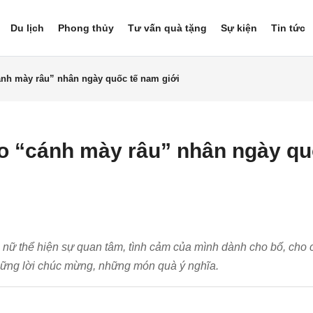
Du lịch
Phong thủy
Tư vấn quà tặng
Sự kiện
Tin tức
nh mày râu” nhân ngày quốc tế nam giới
o “cánh mày râu” nhân ngày q
 nữ thể hiện sự quan tâm, tình cảm của mình dành cho bố, cho 
ững lời chúc mừng, những món quà ý nghĩa.