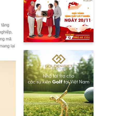
 tặng
nghiệp,
ong mã
mang lại