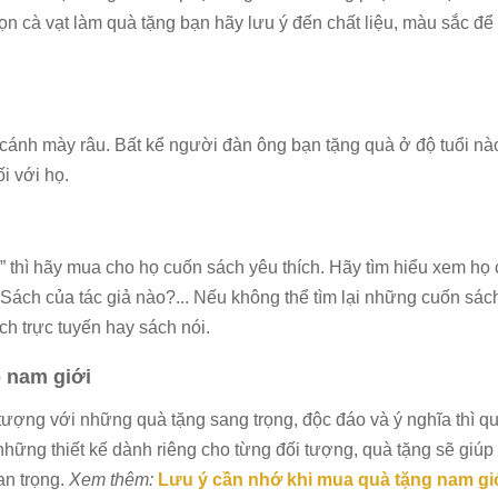
ọn cà vạt làm quà tặng bạn hãy lưu ý đến chất liệu, màu sắc đ
i cánh mày râu. Bất kể người đàn ông bạn tặng quà ở độ tuổi nà
ối với họ.
thì hãy mua cho họ cuốn sách yêu thích. Hãy tìm hiểu xem họ 
ch của tác giả nào?... Nếu không thể tìm lại những cuốn sác
ch trực tuyến hay sách nói.
 nam giới
ượng với những quà tặng sang trọng, độc đáo và ý nghĩa thì q
những thiết kế dành riêng cho từng đối tượng, quà tặng sẽ giúp
an trọng.
Xem thêm:
Lưu ý cần nhớ khi mua quà tặng nam gi