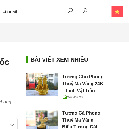
Liên hệ
BÀI VIẾT XEM NHIỀU
uốc
Tượng Chó Phong
Thuỷ Mạ Vàng 24K
– Linh Vật Trấn
Trạch, Chiêu Tài
29/04/2026
chồng,
Và Gắn Kết Gia
Đình
Tượng Gà Phong
Thuỷ Mạ Vàng
Biểu Tượng Cát