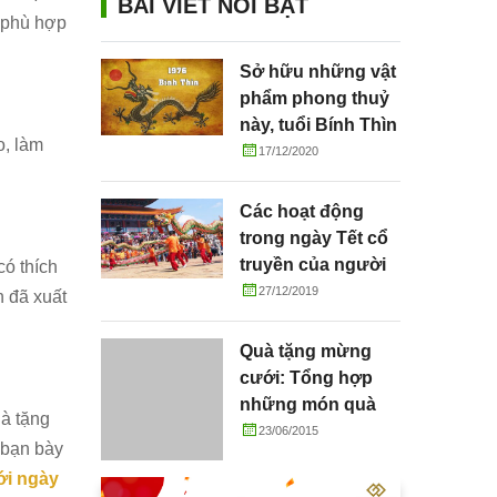
BÀI VIẾT NỔI BẬT
ể phù hợp
Sở hữu những vật
phẩm phong thuỷ
này, tuổi Bính Thìn
o, làm
hưởng lộc dồi dào
17/12/2020
Các hoạt động
trong ngày Tết cổ
truyền của người
có thích
Việt
27/12/2019
h đã xuất
Quà tặng mừng
cưới: Tổng hợp
những món quà
uà tặng
tặng cô dâu chú rể
23/06/2015
 bạn bày
ý nghĩa
ới ngày