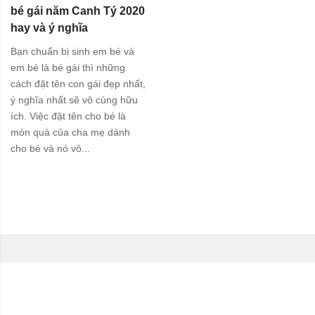
bé gái năm Canh Tý 2020
hay và ý nghĩa
Bạn chuẩn bị sinh em bé và
em bé là bé gái thì những
cách đặt tên con gái đẹp nhất,
ý nghĩa nhất sẽ vô cùng hữu
ích. Việc đặt tên cho bé là
món quà của cha mẹ dành
cho bé và nó vô...