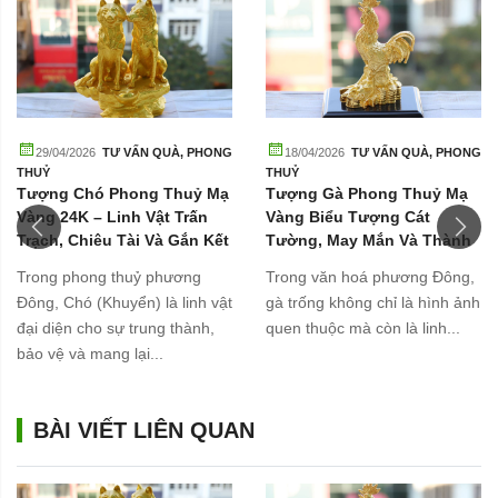
29/04/2026
TƯ VẤN QUÀ
,
PHONG
18/04/2026
TƯ VẤN QUÀ
,
PHONG
THUỶ
THUỶ
Tượng Chó Phong Thuỷ Mạ
Tượng Gà Phong Thuỷ Mạ
Vàng 24K – Linh Vật Trấn
Vàng Biểu Tượng Cát
Trạch, Chiêu Tài Và Gắn Kết
Tường, May Mắn Và Thành
Gia Đình
Công
Trong phong thuỷ phương
Trong văn hoá phương Đông,
Đông, Chó (Khuyển) là linh vật
gà trống không chỉ là hình ảnh
đại diện cho sự trung thành,
quen thuộc mà còn là linh...
bảo vệ và mang lại...
BÀI VIẾT LIÊN QUAN