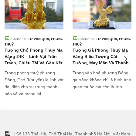
29/04/2026
TƯ VẤN QUÀ
,
PHONG
18/04/2026
TƯ VẤN QUÀ
,
PHONG
THUỶ
THUỶ
Tượng Chó Phong Thuỷ Mạ
Tượng Gà Phong Thuỷ Mạ
Vàng 24K – Linh Vật Trấn
Vàng Biểu Tượng Cát
Trạch, Chiêu Tài Và Gắn Kết
Tường, May Mắn Và Thành
Gia Đình
Công
Trong phong thuỷ phương
Trong văn hoá phương Đông,
Đông, Chó (Khuyển) là linh vật
gà trống không chỉ là hình ảnh
đại diện cho sự trung thành,
quen thuộc mà còn là linh...
bảo vệ và mang lại...
: Số 133 Thái Hà, Phố Thái Hà, Thành phố Hà Nội, Việt Nam