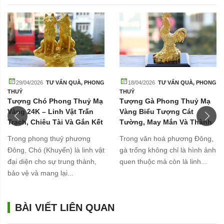
29/04/2026
TƯ VẤN QUÀ
,
PHONG
18/04/2026
TƯ VẤN QUÀ
,
PHONG
THUỶ
THUỶ
Tượng Chó Phong Thuỷ Mạ
Tượng Gà Phong Thuỷ Mạ
Vàng 24K – Linh Vật Trấn
Vàng Biểu Tượng Cát
Trạch, Chiêu Tài Và Gắn Kết
Tường, May Mắn Và Thành
Gia Đình
Công
Trong phong thuỷ phương
Trong văn hoá phương Đông,
Đông, Chó (Khuyển) là linh vật
gà trống không chỉ là hình ảnh
đại diện cho sự trung thành,
quen thuộc mà còn là linh...
bảo vệ và mang lại...
BÀI VIẾT LIÊN QUAN