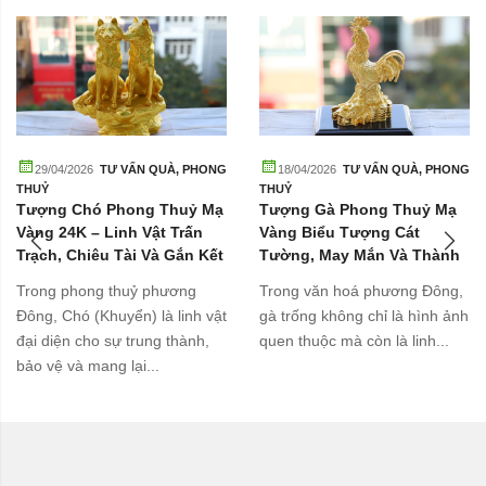
29/04/2026
TƯ VẤN QUÀ
,
PHONG
18/04/2026
TƯ VẤN QUÀ
,
PHONG
THUỶ
THUỶ
Tượng Chó Phong Thuỷ Mạ
Tượng Gà Phong Thuỷ Mạ
Vàng 24K – Linh Vật Trấn
Vàng Biểu Tượng Cát
Trạch, Chiêu Tài Và Gắn Kết
Tường, May Mắn Và Thành
Gia Đình
Công
Trong phong thuỷ phương
Trong văn hoá phương Đông,
Đông, Chó (Khuyển) là linh vật
gà trống không chỉ là hình ảnh
đại diện cho sự trung thành,
quen thuộc mà còn là linh...
bảo vệ và mang lại...