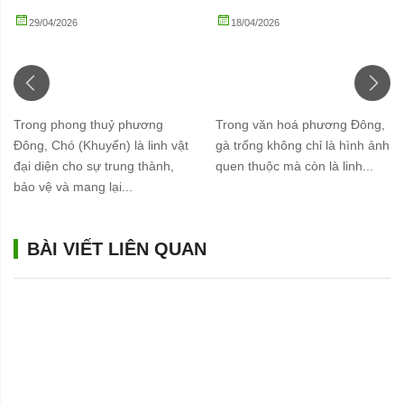
29/04/2026
TƯ VẤN QUÀ
,
PHONG
18/04/2026
TƯ VẤN QUÀ
,
PHONG
THUỶ
THUỶ
Tượng Chó Phong Thuỷ Mạ
Tượng Gà Phong Thuỷ Mạ
Vàng 24K – Linh Vật Trấn
Vàng Biểu Tượng Cát
Trạch, Chiêu Tài Và Gắn Kết
Tường, May Mắn Và Thành
Gia Đình
Công
Trong phong thuỷ phương
Trong văn hoá phương Đông,
Đông, Chó (Khuyển) là linh vật
gà trống không chỉ là hình ảnh
đại diện cho sự trung thành,
quen thuộc mà còn là linh...
bảo vệ và mang lại...
BÀI VIẾT LIÊN QUAN