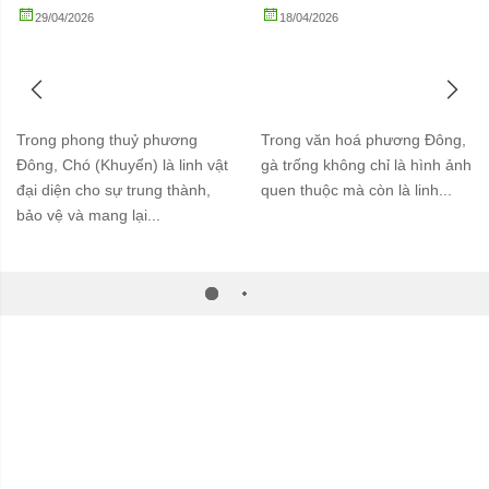
29/04/2026
TƯ VẤN QUÀ
,
PHONG
18/04/2026
TƯ VẤN QUÀ
,
PHONG
THUỶ
THUỶ
Tượng Chó Phong Thuỷ Mạ
Tượng Gà Phong Thuỷ Mạ
Vàng 24K – Linh Vật Trấn
Vàng Biểu Tượng Cát
Trạch, Chiêu Tài Và Gắn Kết
Tường, May Mắn Và Thành
Gia Đình
Công
Trong phong thuỷ phương
Trong văn hoá phương Đông,
Đông, Chó (Khuyển) là linh vật
gà trống không chỉ là hình ảnh
đại diện cho sự trung thành,
quen thuộc mà còn là linh...
bảo vệ và mang lại...