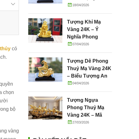
Tường, May Mắn
18/04/2026
Và Thành Công
Tượng Khỉ Mạ
Vàng 24K – Ý
Nghĩa Phong
Thuỷ, Tài Lộc &
07/04/2026
 thủy
có
Quà Tặng Cao Cấp
ách.
Tượng Dê Phong
Thuỷ Mạ Vàng 24K
– Biểu Tượng An
Lành, Sung Túc Và
04/04/2026
 quyền
Phú Quý
ựa chọn
Tượng Ngựa
gười
Phong Thuỷ Mạ
trong bộ
Vàng 24K – Mã
Đáo Thành Công
27/03/2026
ụng vàng