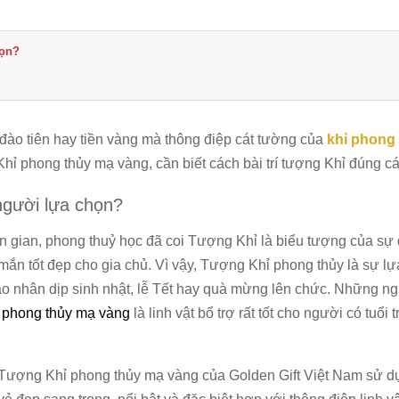
họn?
 đào tiên hay tiền vàng mà thông điệp cát tường của
khỉ phong
 Khỉ phong thủy mạ vàng, cần biết cách bài trí tượng Khỉ đúng c
người lựa chọn?
ân gian, phong thuỷ học đã coi Tượng Khỉ là biểu tượng của sự
mắn tốt đẹp cho gia chủ.
Vì vậy, Tượng Khỉ phong thủy là sự l
ạo nhân dịp sinh nhật, lễ Tết hay quà mừng lên chức. Những n
 phong thủy mạ vàng
là linh vật bổ trợ rất tốt cho người có tuổi 
 Tượng Khỉ phong thủy mạ vàng của Golden Gift Việt Nam sử d