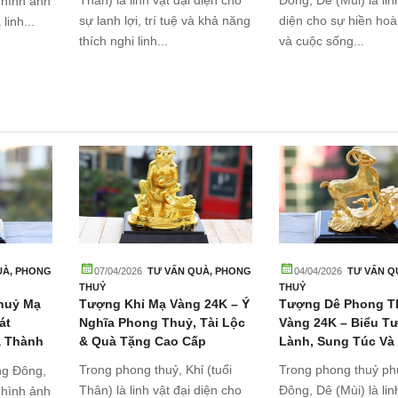
 hình ảnh
sự lanh lợi, trí tuệ và khả năng
diện cho sự hiền hoà
linh...
thích nghi linh...
và cuộc sống...
UÀ
,
PHONG
07/04/2026
TƯ VẤN QUÀ
,
PHONG
04/04/2026
TƯ VẤN Q
THUỶ
THUỶ
huỷ Mạ
Tượng Khỉ Mạ Vàng 24K – Ý
Tượng Dê Phong T
át
Nghĩa Phong Thuỷ, Tài Lộc
Vàng 24K – Biểu T
à Thành
& Quà Tặng Cao Cấp
Lành, Sung Túc Và
Trong phong thuỷ, Khỉ (tuổi
Trong phong thuỷ p
ng Đông,
Thân) là linh vật đại diện cho
Đông, Dê (Mùi) là lin
 hình ảnh