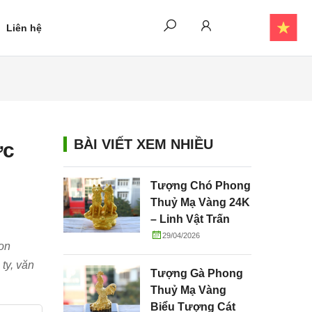
Liên hệ
BÀI VIẾT XEM NHIỀU
ợc
Tượng Chó Phong
Thuỷ Mạ Vàng 24K
– Linh Vật Trấn
Trạch, Chiêu Tài
29/04/2026
con
Và Gắn Kết Gia
ty, văn
Đình
Tượng Gà Phong
Thuỷ Mạ Vàng
Biểu Tượng Cát