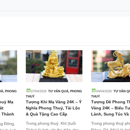
UÀ
,
PHONG
07/04/2026
TƯ VẤN QUÀ
,
PHONG
04/04/2026
TƯ VẤN Q
THUỶ
THUỶ
huỷ Mạ
Tượng Khỉ Mạ Vàng 24K – Ý
Tượng Dê Phong T
át
Nghĩa Phong Thuỷ, Tài Lộc
Vàng 24K – Biểu T
à Thành
& Quà Tặng Cao Cấp
Lành, Sung Túc Và
Trong phong thuỷ, Khỉ (tuổi
Trong phong thuỷ p
ng Đông,
Thân) là linh vật đại diện cho
Đông, Dê (Mùi) là lin