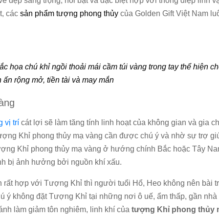
đẹp sang trọng, nổi bật và đặc biệt hợp với thông điệp linh v
t, các
sản phẩm tượng phong thủy
của Golden Gift Việt Nam lu
c họa chú khỉ ngồi thoải mái cầm túi vàng trong tay thể hiện c
ấn rộng mở, tiền tài và may mắn
vàng
vị trí
cát lợi sẽ làm tăng tính linh hoạt của không gian và gia 
 tượng Khỉ phong thủy mạ vàng cần được chú ý và nhờ sự trợ gi
Tượng Khỉ phong thủy mạ vàng ở hướng chính Bắc hoặc Tây Na
h bị ảnh hưởng bởi nguồn khí xấu.
 rất hợp với Tượng Khỉ thì người tuổi Hổ, Heo không nên bài t
chú ý không đặt Tượng Khỉ tại những nơi ô uế, ẩm thấp, gần nhà
ánh làm giảm tôn nghiêm, linh khí của
t
ượng Khỉ phong thủy 