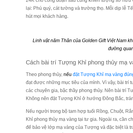
24K cho công đoạn sau cùng khiến tượng sở hữu vẻ 
lại: Phú quý, cát tường và trường thọ. Mỗi dịp lễ Tế
hút mọi khách hàng.
Linh vật năm Thân của Golden Gift Việt Nam khắ
đường quan 
Cách bài trí Tượng Khỉ phong thủy mạ 
Theo phong thủy,
nếu
đặt Tượng Khỉ mạ vàng đúng 
đạt được những mục tiêu của mình. Vì vậy, bài trí
các chuyên gia, bậc thầy phong thủy.
Nên bài trí 
Không nên đặt Tượng Khỉ ở hướng Đông Bắc, trán
Nếu người trong bộ tam hợp tuổi Rồng, Chuột, Rắn
Khỉ phong thủy mạ vàng tại tư gia. Ngoài ra, cần 
để bảo vệ lớp mạ vàng của Tượng và đặc biệt là tr