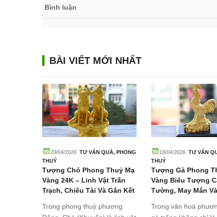
Bình luận
BÀI VIẾT MỚI NHẤT
UÀ
,
PHONG
29/04/2026
TƯ VẤN QUÀ
,
PHONG
18/04/2026
TƯ VẤN Q
THUỶ
THUỶ
 Thuỷ
Tượng Chó Phong Thuỷ Mạ
Tượng Gà Phong T
Đáo
Vàng 24K – Linh Vật Trấn
Vàng Biểu Tượng C
Trạch, Chiêu Tài Và Gắn Kết
Tường, May Mắn V
Gia Đình
Công
huỷ mạ
Trong phong thuỷ phương
Trong văn hoá phươ
ng của sự