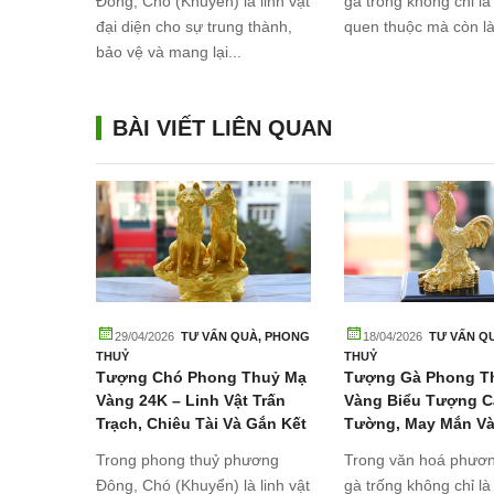
Đông, Chó (Khuyển) là linh vật
gà trống không chỉ là
át vọng
đại diện cho sự trung thành,
quen thuộc mà còn là 
bảo vệ và mang lại...
BÀI VIẾT LIÊN QUAN
29/04/2026
TƯ VẤN QUÀ
,
PHONG
18/04/2026
TƯ VẤN Q
THUỶ
THUỶ
Tượng Chó Phong Thuỷ Mạ
Tượng Gà Phong T
Vàng 24K – Linh Vật Trấn
Vàng Biểu Tượng C
Trạch, Chiêu Tài Và Gắn Kết
Tường, May Mắn V
Gia Đình
Công
Trong phong thuỷ phương
Trong văn hoá phươ
Đông, Chó (Khuyển) là linh vật
gà trống không chỉ là