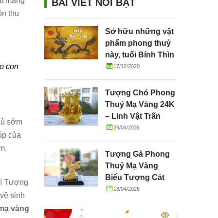
ật mang
BÀI VIẾT NỔI BẬT
ôn thu
Sở hữu những vật
phẩm phong thuỷ
này, tuổi Bính Thìn
ho con
hưởng lộc dồi dào
17/12/2020
Tượng Chó Phong
Thuỷ Mạ Vàng 24K
– Linh Vật Trấn
chủ sớm
Trạch, Chiêu Tài
29/04/2026
úp của
Và Gắn Kết Gia
m.
Đình
Tượng Gà Phong
Thuỷ Mạ Vàng
Biểu Tượng Cát
rí Tượng
Tường, May Mắn
18/04/2026
 vệ sinh
Và Thành Công
mạ vàng