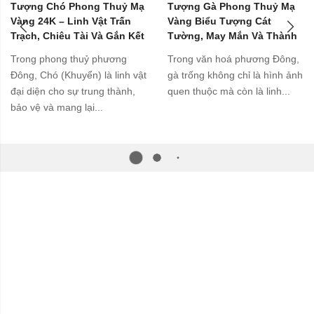
Tượng Chó Phong Thuỷ Mạ
Tượng Gà Phong Thuỷ Mạ
Vàng 24K – Linh Vật Trấn
Vàng Biểu Tượng Cát
Trạch, Chiêu Tài Và Gắn Kết
Tường, May Mắn Và Thành
Gia Đình
Công
Trong phong thuỷ phương
Trong văn hoá phương Đông,
Đông, Chó (Khuyển) là linh vật
gà trống không chỉ là hình ảnh
đại diện cho sự trung thành,
quen thuộc mà còn là linh...
bảo vệ và mang lại...
: Số 133 Thái Hà, Phố Thái Hà, Thành phố Hà Nội, Việt Nam
Hotline: 0903661954
Email: congtyquavang@gmail.com
Theo dõi chúng tôi tại: