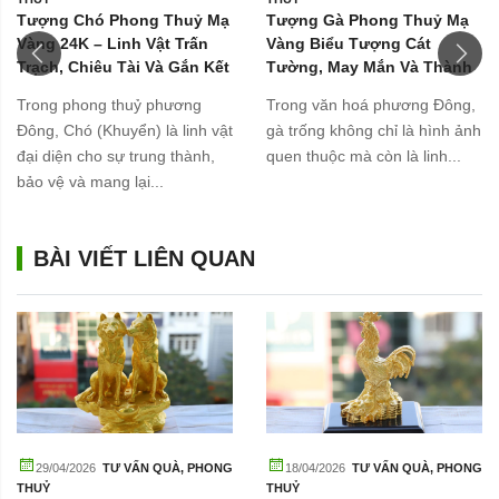
Tượng Chó Phong Thuỷ Mạ
Tượng Gà Phong Thuỷ Mạ
Vàng 24K – Linh Vật Trấn
Vàng Biểu Tượng Cát
Trạch, Chiêu Tài Và Gắn Kết
Tường, May Mắn Và Thành
Gia Đình
Công
Trong phong thuỷ phương
Trong văn hoá phương Đông,
Đông, Chó (Khuyển) là linh vật
gà trống không chỉ là hình ảnh
đại diện cho sự trung thành,
quen thuộc mà còn là linh...
bảo vệ và mang lại...
BÀI VIẾT LIÊN QUAN
29/04/2026
TƯ VẤN QUÀ
,
PHONG
18/04/2026
TƯ VẤN QUÀ
,
PHONG
THUỶ
THUỶ