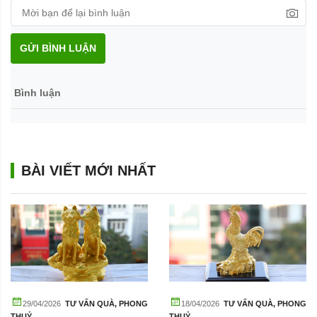
GỬI BÌNH LUẬN
Bình luận
BÀI VIẾT MỚI NHẤT
29/04/2026
TƯ VẤN QUÀ
,
PHONG
18/04/2026
TƯ VẤN QUÀ
,
PHONG
THUỶ
THUỶ