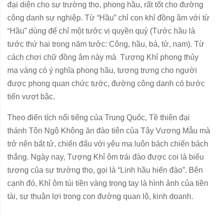
đại diện cho sự trường thọ, phong hầu, rất tốt cho đường
công danh sự nghiệp.
Từ “Hầu” chỉ con khỉ đồng âm với từ
“Hầu” dùng để chỉ một tước vị quyền quý (Tước hầu là
tước thứ hai trong năm tước: Công, hầu, bá, tử, nam). Từ
cách chơi chữ đồng âm này mà Tượng Khỉ phong thủy
mạ vàng có ý nghĩa phong hầu, tượng trưng cho người
được phong quan chức tước, đường công danh có bước
tiến vượt bậc.
Theo điển tích nổi tiếng của Trung Quốc, Tề thiên đại
thánh Tôn Ngộ Không ăn đào tiên của Tây Vương Mẫu mà
trở nên bất tử, chiến đấu với yêu ma luôn bách chiến bách
thắng. Ngày nay, Tượng Khỉ ôm trái đào được coi là biểu
tượng của sự trường thọ, gọi là “Linh hầu hiến đào”. Bên
cạnh đó, Khỉ ôm túi tiền vàng trong tay là hình ảnh của tiền
tài, sự thuận lợi trong con đường quan lộ, kinh doanh.