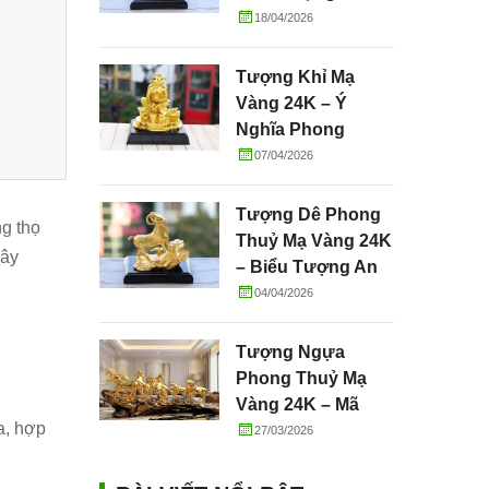
Tường, May Mắn
18/04/2026
Và Thành Công
Tượng Khỉ Mạ
Vàng 24K – Ý
Nghĩa Phong
Thuỷ, Tài Lộc &
07/04/2026
Quà Tặng Cao Cấp
Tượng Dê Phong
g thọ
Thuỷ Mạ Vàng 24K
đây
– Biểu Tượng An
Lành, Sung Túc Và
04/04/2026
Phú Quý
Tượng Ngựa
Phong Thuỷ Mạ
Vàng 24K – Mã
a, hợp
Đáo Thành Công
27/03/2026