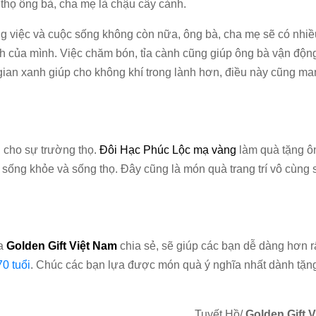
thọ ông bà, cha mẹ là chậu cây cảnh.
ng việc và cuộc sống không còn nữa, ông bà, cha mẹ sẽ có nhiề
h của mình. Việc chăm bón, tỉa cành cũng giúp ông bà vận động
 gian xanh giúp cho không khí trong lành hơn, điều này cũng m
 cho sự trường thọ.
Đôi Hạc Phúc Lộc mạ vàng
làm quà tặng ô
sống khỏe và sống thọ. Đây cũng là món quà trang trí vô cùng
ủa
Golden Gift Việt Nam
chia sẻ, sẽ giúp các bạn dễ dàng hơn r
0 tuổi
. Chúc các bạn lựa được món quà ý nghĩa nhất dành tặ
Tuyết Hồ/
Golden Gift V