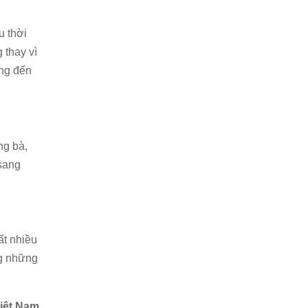
u thời
 thay vì
ang đến
ng bà,
 sang
ất nhiều
ng những
iệt Nam.