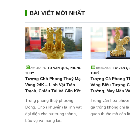
BÀI VIẾT MỚI NHẤT
UÀ
,
PHONG
29/04/2026
TƯ VẤN QUÀ
,
PHONG
18/04/2026
TƯ VẤN Q
THUỶ
THUỶ
 Thuỷ
Tượng Chó Phong Thuỷ Mạ
Tượng Gà Phong T
Đáo
Vàng 24K – Linh Vật Trấn
Vàng Biểu Tượng C
Trạch, Chiêu Tài Và Gắn Kết
Tường, May Mắn V
Gia Đình
Công
huỷ mạ
Trong phong thuỷ phương
Trong văn hoá phươ
ng của sự
Đông, Chó (Khuyển) là linh vật
gà trống không chỉ là
át vọng
đại diện cho sự trung thành,
quen thuộc mà còn là 
bảo vệ và mang lại...