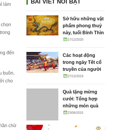
BÀI VIẾT NỔI BẬT
ỉ làm
Sở hữu những vật
c chọn
phẩm phong thuỷ
trong
này, tuổi Bính Thìn
hưởng lộc dồi dào
17/12/2020
ang đến
Các hoạt động
trong ngày Tết cổ
truyền của người
u buồn.
Việt
27/12/2019
ởi cho
Quà tặng mừng
cưới: Tổng hợp
những món quà
tặng cô dâu chú rể
23/06/2015
ý nghĩa
chần chừ