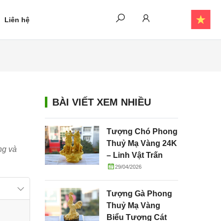
Liên hệ
BÀI VIẾT XEM NHIỀU
Tượng Chó Phong
Thuỷ Mạ Vàng 24K
ng và
– Linh Vật Trấn
Trạch, Chiêu Tài
29/04/2026
Và Gắn Kết Gia
Đình
Tượng Gà Phong
Thuỷ Mạ Vàng
Biểu Tượng Cát