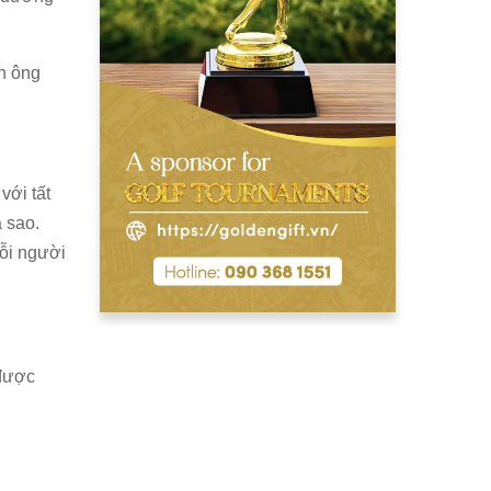
n ông
với tất
 sao.
mỗi người
 được