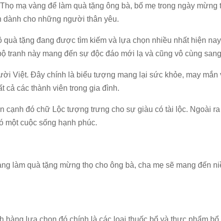
 Thọ mạ vàng để làm quà tặng ông bà, bố mẹ trong ngày mừng 
ạn dành cho những người thân yêu.
quà tặng đang được tìm kiếm và lựa chọn nhiều nhất hiện nay 
 bộ tranh này mang đến sự độc đáo mới lạ và cũng vô cùng sang
ười Việt. Đây chính là biểu tượng mang lại sức khỏe, may mắn v
 cả các thành viên trong gia đình.
cạnh đó chữ Lộc tượng trưng cho sự giàu có tài lộc. Ngoài r
có một cuộc sống hạnh phúc.
vàng làm quà tặng mừng thọ cho ông bà, cha mẹ sẽ mang đến n
 hàng lựa chọn đó chính là các loại thuốc bổ và thực phẩm b