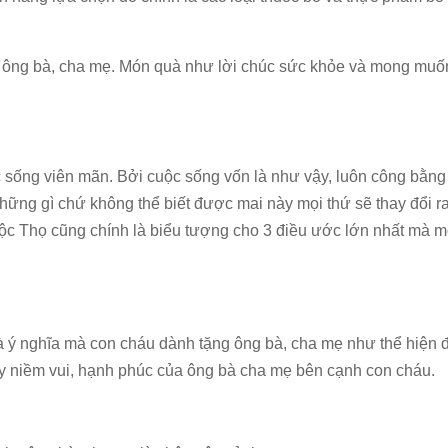
 ông bà, cha mẹ. Món quà như lời chúc sức khỏe và mong muố
ống viên mãn. Bởi cuộc sống vốn là như vậy, luôn công bằng 
hững gì chứ không thể biết được mai này mọi thứ sẽ thay đổi ra
Lộc Thọ cũng chính là biểu tượng cho 3 điều ước lớn nhất mà 
 ý nghĩa mà con cháu dành tặng ông bà, cha mẹ như thể hiện
 niềm vui, hạnh phúc của ông bà cha mẹ bên cạnh con cháu.