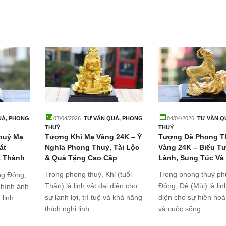
UÀ
,
PHONG
07/04/2026
TƯ VẤN QUÀ
,
PHONG
04/04/2026
TƯ VẤN Q
THUỶ
THUỶ
huỷ Mạ
Tượng Khỉ Mạ Vàng 24K – Ý
Tượng Dê Phong T
át
Nghĩa Phong Thuỷ, Tài Lộc
Vàng 24K – Biểu T
à Thành
& Quà Tặng Cao Cấp
Lành, Sung Túc Và
Trong phong thuỷ, Khỉ (tuổi
Trong phong thuỷ p
ng Đông,
Thân) là linh vật đại diện cho
Đông, Dê (Mùi) là lin
 hình ảnh
sự lanh lợi, trí tuệ và khả năng
diện cho sự hiền hoà
linh...
thích nghi linh...
và cuộc sống...