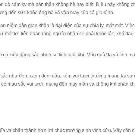
n đồ cấm kỵ mà bản thân không hề hay biết. Điều này không ch
ng đến sức khỏe ông bà và vận may của cả gia đình.
 niệm dân gian khăn là đại diện của sự chia ly, mất mát. Việ
 một lời tiên đoán rằng người nhận sẽ phải khóc lóc, khổ đau 
có kiểu dáng sắc nhọn sẽ tích tụ tà khí. Món quà đã vô tình m
sắc như đen, xanh đen, nâu, kém vui tươi thường mang lại sự 
y có màu sắc vui tươi, mang đến may mắn và không khí phấn kh
ĩa và chân thành hơn lời chúc trường sinh vĩnh cửu. Vậy còn 