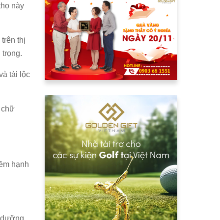
thọ này
trên thị
 trọng.
à tài lộc
a chữ
iềm hạnh
ổ dưỡng