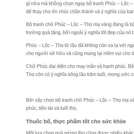
gì nữa mà không chọn ngay bộ tranh Phúc – Lộc –
để thay cho lời chúc chân thành và ý nghĩa của b
Bộ tranh chữ Phúc – Lộc – Thọ mạ vàng đang là bộ 
trường quà tặng, bởi ngoài ý nghĩa tốt đẹp của nó
Phúc – Lộc – Thọ từ lâu đã không còn xa lạ với ng
cho người sở hữu và cũng mang lại niềm vui cho tất
Chữ Phúc đại diện cho may mắn và hạnh phúc. Bên 
Thọ còn có ý nghĩa sống lâu trăm tuổi, mong ước 
Bởi vậy chọn bộ tranh chữ Phúc – Lộc – Thọ mạ 
phúc, tiền tài và tuổi thọ.
Thuốc bổ, thực phẩm tốt cho sức khỏe
Một lựa chọn quà mừng thọ cũng được nhiều khách