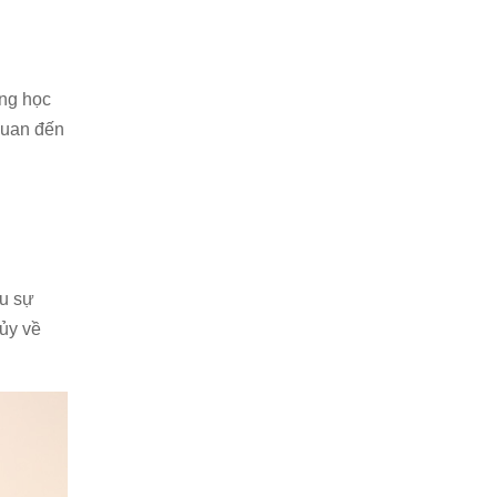
ng học
quan đến
ệu sự
hủy về