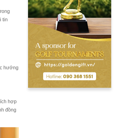
Trong
 tin
ặc hướng
hích hợp
ảnh đồng