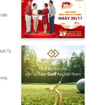
i đặc
tuổi Tý
cung