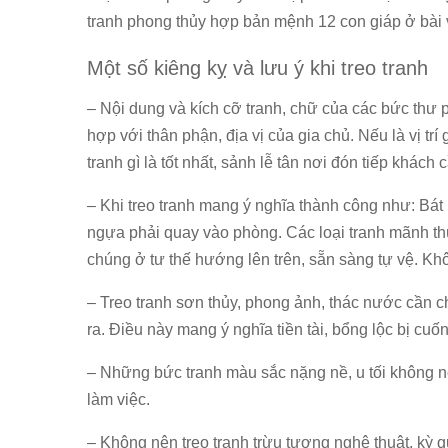
tranh phong thủy hợp bản mệnh 12 con giáp ở bài 
Một số kiêng kỵ và lưu ý khi treo tranh
– Nội dung và kích cỡ tranh, chữ của các bức thư 
hợp với thân phận, địa vị của gia chủ. Nếu là vị trí
tranh gì là tốt nhất, sảnh lễ tân nơi đón tiếp khác
– Khi treo tranh mang ý nghĩa thành công như: Bát
ngựa phải quay vào phòng. Các loại tranh mãnh th
chúng ở tư thế hướng lên trên, sẵn sàng tự vệ. K
– Treo tranh sơn thủy, phong ảnh, thác nước cần
ra. Điều này mang ý nghĩa tiền tài, bổng lộc bị cuốn 
– Những bức tranh màu sắc nặng nề, u tối không nên
làm việc.
– Không nên treo tranh trừu tượng nghệ thuật, kỳ q