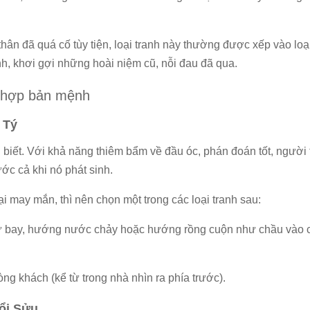
hân đã quá cố tùy tiện, loại tranh này thường được xếp vào loạ
nh, khơi gợi những hoài niệm cũ, nỗi đau đã qua.
 hợp bản mệnh
 Tý
 biết. Với khả năng thiêm bẩm về đầu óc, phán đoán tốt, người 
ớc cả khi nó phát sinh.
i may mắn, thì nên chọn một trong các loại tranh sau:
 như bay, hướng nước chảy hoặc hướng rồng cuộn như chầu vào 
òng khách (kể từ trong nhà nhìn ra phía trước).
uổi Sửu