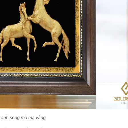
ranh song mã mạ vàng