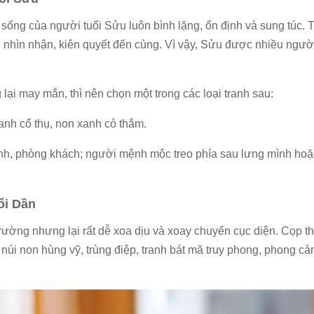
 sống của người tuổi Sửu luôn bình lặng, ổn định và sung túc. 
g nhìn nhận, kiên quyết đến cùng. Vì vậy, Sửu được nhiều người
ại may mắn, thì nên chọn một trong các loại tranh sau:
nh cổ thụ, non xanh cỏ thắm.
h, phòng khách; người mệnh mộc treo phía sau lưng mình ho
uổi Dần
rường nhưng lại rất dễ xoa dịu và xoay chuyển cục diện. Cọp t
 núi non hùng vỹ, trùng điệp, tranh bát mã truy phong, phong c