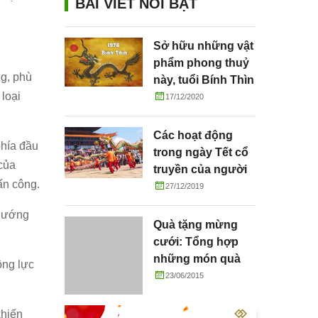
BÀI VIẾT NỔI BẬT
Sở hữu những vật
phẩm phong thuỷ
ng, phù
này, tuổi Bính Thìn
 loại
hưởng lộc dồi dào
17/12/2020
Các hoạt động
phía đầu
trong ngày Tết cổ
của
truyền của người
ấn công.
Việt
27/12/2019
 hướng
Quà tặng mừng
cưới: Tổng hợp
những món quà
ộng lực
tặng cô dâu chú rể
23/06/2015
ý nghĩa
khiến