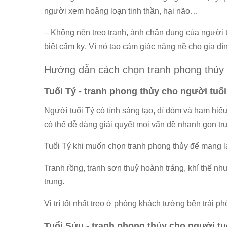
người xem hoảng loạn tinh thần, hại não…
– Không nên treo tranh, ảnh chân dung của người t
biệt cấm kỵ. Vì nó tạo cảm giác nặng nề cho gia đì
Hướng dẫn cách chọn tranh phong thủy
Tuổi Tý - tranh phong thủy cho người tuổi
Người tuổi Tý có tính sáng tạo, dí dỏm và ham hiểu
có thể dễ dàng giải quyết mọi vấn đề nhanh gọn trư
Tuổi Tý khi muốn chọn tranh phong thủy để mang lạ
Tranh rồng, tranh sơn thuỷ hoành tráng, khí thế
trung.
Vị trí tốt nhất treo ở phòng khách tường bên trái ph
Tuổi Sửu - tranh phong thủy cho người t