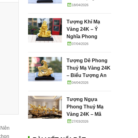
Tường, May Mắn
18/04/2026
Và Thành Công
Tượng Khỉ Mạ
Vàng 24K – Ý
Nghĩa Phong
Thuỷ, Tài Lộc &
07/04/2026
Quà Tặng Cao Cấp
Tượng Dê Phong
Thuỷ Mạ Vàng 24K
– Biểu Tượng An
Lành, Sung Túc Và
04/04/2026
Phú Quý
Tượng Ngựa
Phong Thuỷ Mạ
Vàng 24K – Mã
Đáo Thành Công
27/03/2026
. Nên
chọn