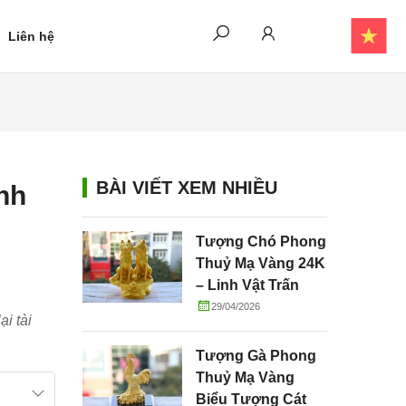
Liên hệ
BÀI VIẾT XEM NHIỀU
nh
Tượng Chó Phong
Thuỷ Mạ Vàng 24K
– Linh Vật Trấn
Trạch, Chiêu Tài
29/04/2026
i tài
Và Gắn Kết Gia
Đình
Tượng Gà Phong
Thuỷ Mạ Vàng
Biểu Tượng Cát