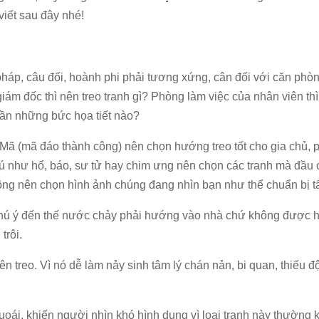
viết sau đây nhé!
pháp, câu đối, hoành phi phải tương xứng, cân đối với căn phò
 giám đốc thì nên treo tranh gì? Phòng làm việc của nhân viên thì
h cần những bức họa tiết nào?
 Mã (mã đáo thành công) nên chọn hướng treo tốt cho gia chủ, 
ú như hổ, báo, sư tử hay chim ưng nên chọn các tranh mà đầu 
hông nên chọn hình ảnh chúng đang nhìn bạn như thể chuẩn bị t
 chú ý đến thế nước chảy phải hướng vào nhà chứ không được
trôi.
 treo. Vì nó dễ làm nảy sinh tâm lý chán nản, bi quan, thiếu đ
uoái, khiến người nhìn khó hình dung vì loại tranh này thường 