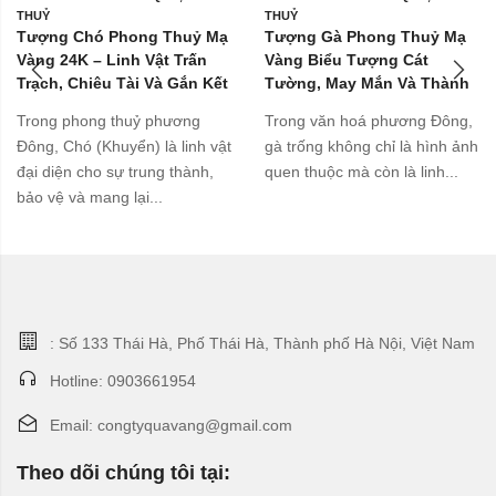
THUỶ
THUỶ
Tượng Chó Phong Thuỷ Mạ
Tượng Gà Phong Thuỷ Mạ
Vàng 24K – Linh Vật Trấn
Vàng Biểu Tượng Cát
Trạch, Chiêu Tài Và Gắn Kết
Tường, May Mắn Và Thành
Gia Đình
Công
Trong phong thuỷ phương
Trong văn hoá phương Đông,
Đông, Chó (Khuyển) là linh vật
gà trống không chỉ là hình ảnh
đại diện cho sự trung thành,
quen thuộc mà còn là linh...
bảo vệ và mang lại...
: Số 133 Thái Hà, Phố Thái Hà, Thành phố Hà Nội, Việt Nam
Hotline: 0903661954
Email: congtyquavang@gmail.com
Theo dõi chúng tôi tại: