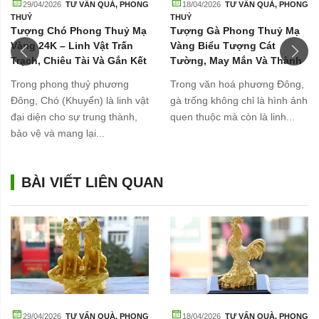
29/04/2026
TƯ VẤN QUÀ
,
PHONG
18/04/2026
TƯ VẤN QUÀ
,
PHONG
THUỶ
THUỶ
Tượng Chó Phong Thuỷ Mạ
Tượng Gà Phong Thuỷ Mạ
Vàng 24K – Linh Vật Trấn
Vàng Biểu Tượng Cát
Trạch, Chiêu Tài Và Gắn Kết
Tường, May Mắn Và Thành
Gia Đình
Công
Trong phong thuỷ phương
Trong văn hoá phương Đông,
Đông, Chó (Khuyển) là linh vật
gà trống không chỉ là hình ảnh
đại diện cho sự trung thành,
quen thuộc mà còn là linh...
bảo vệ và mang lại...
BÀI VIẾT LIÊN QUAN
29/04/2026
TƯ VẤN QUÀ
,
PHONG
18/04/2026
TƯ VẤN QUÀ
,
PHONG