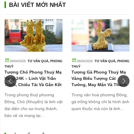
BÀI VIẾT MỚI NHẤT
29/04/2026
TƯ VẤN QUÀ
,
PHONG
18/04/2026
TƯ VẤN QUÀ
,
PHONG
THUỶ
THUỶ
Tượng Chó Phong Thuỷ Mạ
Tượng Gà Phong Thuỷ Mạ
Vàng 24K – Linh Vật Trấn
Vàng Biểu Tượng Cát
Trạch, Chiêu Tài Và Gắn Kết
Tường, May Mắn Và Thành
Gia Đình
Công
Trong phong thuỷ phương
Trong văn hoá phương Đông,
Đông, Chó (Khuyển) là linh vật
gà trống không chỉ là hình ảnh
đại diện cho sự trung thành,
quen thuộc mà còn là linh...
bảo vệ và mang lại...