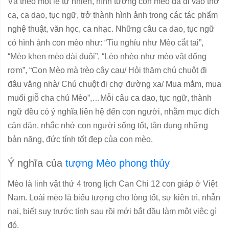
Và theo một lẽ tự nhiên, hình tượng con mèo đã đi vào thơ
ca, ca dao, tục ngữ, trở thành hình ảnh trong các tác phẩm
nghệ thuật, văn học, ca nhạc. Những câu ca dao, tục ngữ
có hình ảnh con mèo như: “Tiu nghỉu như Mèo cắt tai”,
“Mèo khen mèo dài đuôi”, “Lèo nhèo như mèo vật đống
rơm”, “Con Mèo mà trèo cây cau/ Hỏi thăm chú chuột đi
đâu vắng nhà/ Chú chuột đi chợ đường xa/ Mua mắm, mua
muối giỗ cha chú Mèo”,…Mỗi câu ca dao, tục ngữ, thành
ngữ đều có ý nghĩa liên hệ đến con người, nhằm mục đích
căn dặn, nhắc nhở con người sống tốt, tận dụng những
bản năng, đức tính tốt đẹp của con mèo.
Ý nghĩa của
tượng Mèo phong thủy
Mèo là linh vật thứ 4 trong lịch Can Chi 12 con giáp ở Việt
Nam. Loài mèo là biểu tượng cho lòng tốt, sự kiên trì, nhẫn
nại, biết suy trước tính sau rồi mới bắt đầu làm một việc gì
đó.