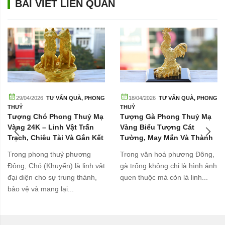
BÀI VIẾT LIÊN QUAN
29/04/2026
TƯ VẤN QUÀ
,
PHONG
18/04/2026
TƯ VẤN QUÀ
,
PHONG
THUỶ
THUỶ
Tượng Chó Phong Thuỷ Mạ
Tượng Gà Phong Thuỷ Mạ
Vàng 24K – Linh Vật Trấn
Vàng Biểu Tượng Cát
Trạch, Chiêu Tài Và Gắn Kết
Tường, May Mắn Và Thành
Gia Đình
Công
Trong phong thuỷ phương
Trong văn hoá phương Đông,
Đông, Chó (Khuyển) là linh vật
gà trống không chỉ là hình ảnh
đại diện cho sự trung thành,
quen thuộc mà còn là linh...
bảo vệ và mang lại...