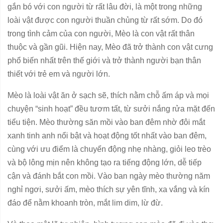
gắn bó với con người từ rất lâu đời, là một trong những
loài vật được con người thuần chủng từ rất sớm. Do đó
trong tình cảm của con người, Mèo là con vật rất thân
thuộc và gần gũi. Hiện nay, Mèo đã trở thành con vật cưng
phổ biến nhất trên thế giới và trở thành người bạn thân
thiết với trẻ em và người lớn.
Mèo là loài vật ăn ở sạch sẽ, thích nằm chỗ ấm áp và mọi
chuyện “sinh hoạt” đều tươm tất, từ sưởi nắng rửa mặt đến
tiểu tiện. Mèo thường săn mồi vào ban đêm nhờ đôi mắt
xanh tinh anh nổi bật và hoạt động tốt nhất vào ban đêm,
cùng với ưu điểm là chuyển động nhẹ nhàng, giỏi leo trèo
và bộ lông mịn nên không tạo ra tiếng động lớn, dễ tiếp
cận và đánh bắt con mồi. Vào ban ngày mèo thường năm
nghỉ ngơi, sưởi ấm, mèo thích sự yên tĩnh, xa vắng và kín
đáo để nằm khoanh tròn, mắt lim dim, lừ đừ.